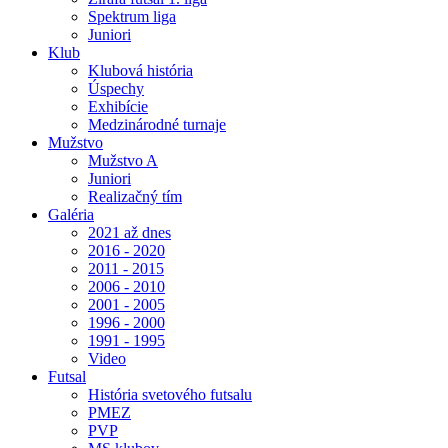
Spektrum liga
Juniori
Klub
Klubová história
Úspechy
Exhibície
Medzinárodné turnaje
Mužstvo
Mužstvo A
Juniori
Realizačný tím
Galéria
2021 až dnes
2016 - 2020
2011 - 2015
2006 - 2010
2001 - 2005
1996 - 2000
1991 - 1995
Video
Futsal
História svetového futsalu
PMEZ
PVP